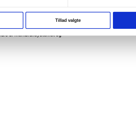
Dette kan forårsage
l som det neurologiske system,
gså symptomer projiceret ind i
Tillad valgte
019). Hjernens rotation er
s bedre af membransystemet og