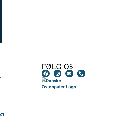
FØLG OS
y
.
rg