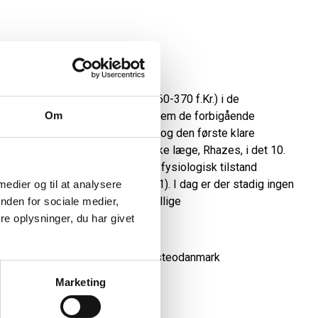
telse
 først angivet af Hippokrates (460-370 f.Kr.) i de
Om
ndelsen blev der ikke skelnet mellem de forbigående
 alvorlig traumatisk hjerneskade, og den første klare
ystelse blev lavet af den persiske læge, Rhazes, i det 10.
 hjernerystelse som en unormal fysiologisk tilstand
skade (McCrory og Berkovic, 2001). I dag er der stadig ingen
 medier og til at analysere
​hjernerystelse mellem de forskellige
nden for sociale medier,
e oplysninger, du har givet
Marketing