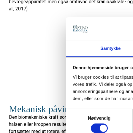
bevægeapparatet, men også omfavne det kraniosakrale- og 
al., 2017).
Samtykke
Denne hjemmeside bruger c
Vi bruger cookies til at tilpas
vores trafik. Vi deler også 
annonceringspartnere og anal
dem, eller som de har indsaml
Mekanisk påvirkning
Samtykkevalg
Den biomekaniske kraft som følge af et direkte eller indire
Nødvendig
halsen eller kroppen resulterer ofte i en rotation af hjernen i 
fortsætter med at rotere, efter at kraniets bevægelse er stopp