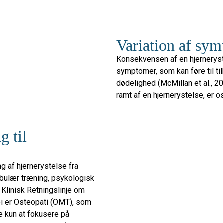
Variation af sym
Konsekvensen af ​​en hjerneryst
symptomer, som kan føre til t
dødelighed (McMillan et al., 20
ramt af en hjernerystelse, er 
g til
ng af hjernerystelse fra
ibulær træning, psykologisk
 Klinisk Retningslinje om
api er Osteopati (OMT), som
e kun at fokusere på