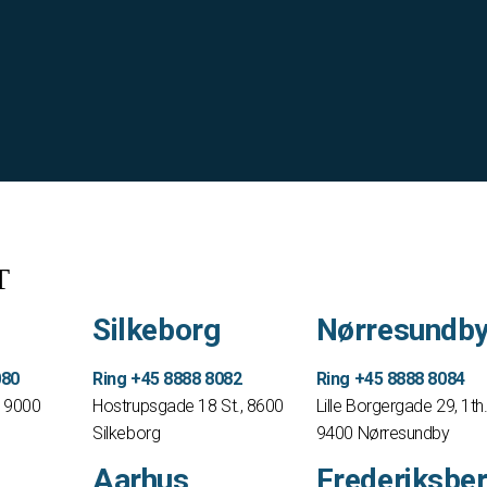
T
Silkeborg
Nørresundb
080
Ring +45 8888 8082
Ring +45 8888 8084
, 9000
Hostrupsgade 18 St., 8600
Lille Borgergade 29, 1th
Silkeborg
9400 Nørresundby
Aarhus
Frederiksbe