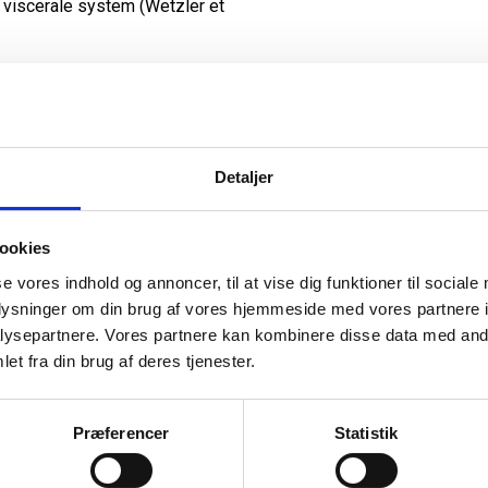
viscerale system (Wetzler et
Navnet hjernerys
Udtrykket “hjernerystelse” blev
Detaljer
hippokratiske skrifter. I begy
virkninger af hjernerystelse og
separate erkendelse af hjerner
ookies
århundrede. Rhazes definerede
snarere end en alvorlig hjerne
se vores indhold og annoncer, til at vise dig funktioner til sociale
konsensus om definitionen af ​
oplysninger om din brug af vores hjemmeside med vores partnere i
ysepartnere. Vores partnere kan kombinere disse data med andr
et fra din brug af deres tjenester.
kte slag mod hovedet, ansigtet,
Præferencer
Statistik
forhold til kraniet. Hjernen
et, hvilket fører til øget