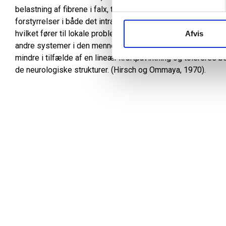
belastning af fibrene i falx, tentorium og corpus callosum. 
forstyrrelser i både det intrakraniale membransystem såve
hvilket fører til lokale problemer relateret til kraniet, men o
Afvis
andre systemer i den menneskelige krop (Hernandez et al., 2
mindre i tilfælde af en lineær kraftpåvirkning og tolerere
de neurologiske strukturer. (Hirsch og Ommaya, 1970).