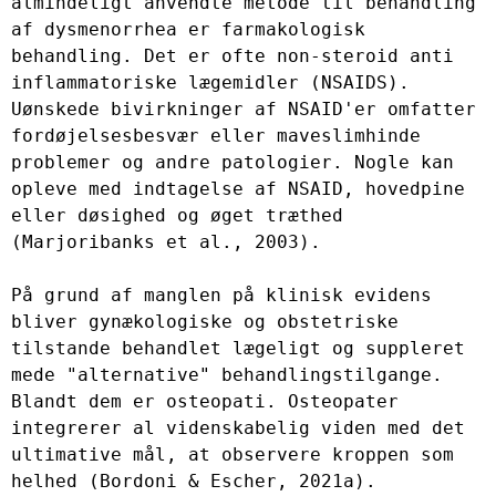
almindeligt anvendte metode til behandling 
af dysmenorrhea er farmakologisk 
behandling. Det er ofte non-steroid anti 
inflammatoriske lægemidler (NSAIDS).

Uønskede bivirkninger af NSAID'er omfatter 
fordøjelsesbesvær eller maveslimhinde 
problemer og andre patologier. Nogle kan 
opleve med indtagelse af NSAID, hovedpine 
eller døsighed og øget træthed 
(Marjoribanks et al., 2003).

På grund af manglen på klinisk evidens 
bliver gynækologiske og obstetriske 
tilstande behandlet lægeligt og suppleret 
mede "alternative" behandlingstilgange. 
Blandt dem er osteopati. Osteopater 
integrerer al videnskabelig viden med det 
ultimative mål, at observere kroppen som 
helhed (Bordoni & Escher, 2021a). 