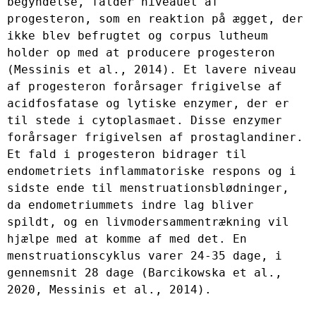
begyndelse, falder niveauet af 
progesteron, som en reaktion på ægget, der 
ikke blev befrugtet og corpus lutheum 
holder op med at producere progesteron 
(Messinis et al., 2014). Et lavere niveau 
af progesteron forårsager frigivelse af 
acidfosfatase og lytiske enzymer, der er 
til stede i cytoplasmaet. Disse enzymer 
forårsager frigivelsen af ​​prostaglandiner. 
Et fald i progesteron bidrager til 
endometriets inflammatoriske respons og i 
sidste ende til menstruationsblødninger, 
da endometriummets indre lag bliver 
spildt, og en livmodersammentrækning vil 
hjælpe med at komme af med det. En 
menstruationscyklus varer 24-35 dage, i 
gennemsnit 28 dage (Barcikowska et al., 
2020, Messinis et al., 2014).
