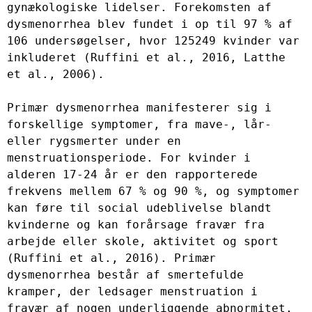
gynækologiske lidelser. Forekomsten af ​​
dysmenorrhea blev fundet i op til 97 % af 
106 undersøgelser, hvor 125249 kvinder var 
inkluderet (Ruffini et al., 2016, Latthe 
et al., 2006).

Primær dysmenorrhea manifesterer sig i 
forskellige symptomer, fra mave-, lår- 
eller rygsmerter under en 
menstruationsperiode. For kvinder i 
alderen 17-24 år er den rapporterede 
frekvens mellem 67 % og 90 %, og symptomer 
kan føre til social udeblivelse blandt 
kvinderne og kan forårsage fravær fra 
arbejde eller skole, aktivitet og sport 
(Ruffini et al., 2016). Primær 
dysmenorrhea består af smertefulde 
kramper, der ledsager menstruation i 
fravær af nogen underliggende abnormitet, 