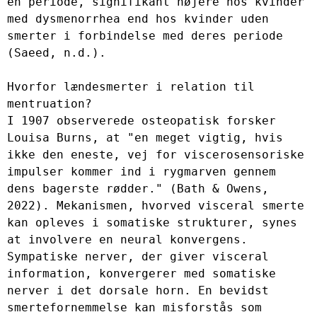
en periode, signifikant højere hos kvinder 
med dysmenorrhea end hos kvinder uden 
smerter i forbindelse med deres periode 
(Saeed, n.d.).

Hvorfor lændesmerter i relation til 
mentruation? 

I 1907 observerede osteopatisk forsker 
Louisa Burns, at "en meget vigtig, hvis 
ikke den eneste, vej for viscerosensoriske 
impulser kommer ind i rygmarven gennem 
dens bagerste rødder." (Bath & Owens, 
2022). Mekanismen, hvorved visceral smerte 
kan opleves i somatiske strukturer, synes 
at involvere en neural konvergens. 
Sympatiske nerver, der giver visceral 
information, konvergerer med somatiske 
nerver i det dorsale horn. En bevidst 
smertefornemmelse kan misforstås som 