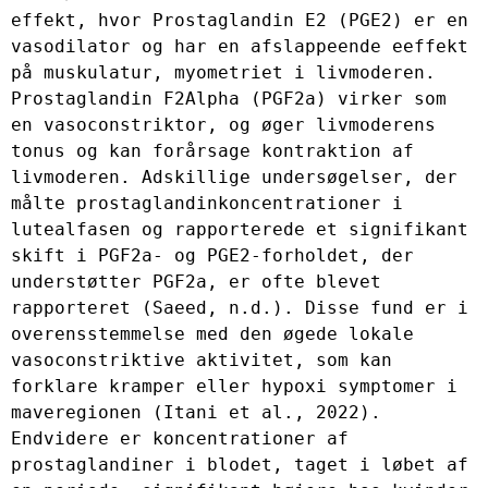
effekt, hvor Prostaglandin E2 (PGE2) er en 
vasodilator og har en afslappeende eeffekt 
på muskulatur, myometriet i livmoderen. 
Prostaglandin F2Alpha (PGF2a) virker som 
en vasoconstriktor, og øger livmoderens 
tonus og kan forårsage kontraktion af 
livmoderen. Adskillige undersøgelser, der 
målte prostaglandinkoncentrationer i 
lutealfasen og rapporterede et signifikant 
skift i PGF2a- og PGE2-forholdet, der 
understøtter PGF2a, er ofte blevet 
rapporteret (Saeed, n.d.). Disse fund er i 
overensstemmelse med den øgede lokale 
vasoconstriktive aktivitet, som kan 
forklare kramper eller hypoxi symptomer i 
maveregionen (Itani et al., 2022). 
Endvidere er koncentrationer af 
prostaglandiner i blodet, taget i løbet af 