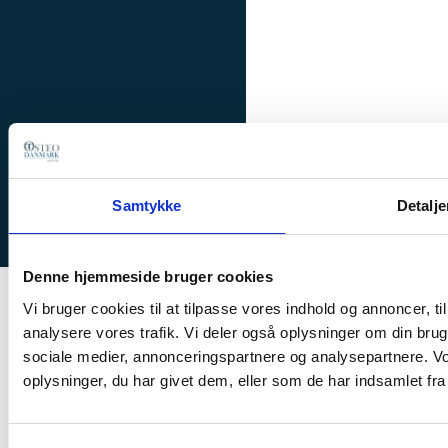
Samtykke
Detalje
Denne hjemmeside bruger cookies
Vi bruger cookies til at tilpasse vores indhold og annoncer, til 
analysere vores trafik. Vi deler også oplysninger om din br
KONTAKT
sociale medier, annonceringspartnere og analysepartnere. V
oplysninger, du har givet dem, eller som de har indsamlet fra 
OsteoDanmark
Silkeborg
Nørresundby
ønsker
Aalborg
at
være
Ring +45 8888
Ring +45 8888 8084