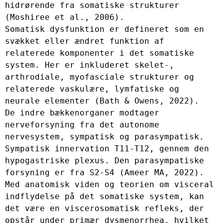
hidrørende fra somatiske strukturer 
(Moshiree et al., 2006).

Somatisk dysfunktion er defineret som en 
svækket eller ændret funktion af 
relaterede komponenter i det somatiske 
system. Her er inkluderet skelet-, 
arthrodiale, myofasciale strukturer og 
relaterede vaskulære, lymfatiske og 
neurale elementer (Bath & Owens, 2022).

De indre bækkenorganer modtager 
nerveforsyning fra det autonome 
nervesystem, sympatisk og parasympatisk. 
Sympatisk innervation T11-T12, gennem den 
hypogastriske plexus. Den parasympatiske 
forsyning er fra S2-S4 (Ameer MA, 2022). 
Med anatomisk viden og teorien om visceral 
indflydelse på det somatiske system, kan 
det være en viscerosomatisk refleks, der 
opstår under primær dysmenorrhea, hvilket 